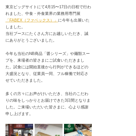
東京ビッグサイトにて4月15〜17日の日程で行わ
れました、中食・外食業界の業務用専門展
「FABEX（ファベックス）」
に今年も出展いた
しました。
当社ブースにたくさん方にお越しいただき、誠
にありがとうございました。
今年も当社のNB商品「醤シリーズ」や麺類スー
プを、来場者の皆さまにご試食いただきまし
た。試食には開始直後から行列ができるほどの
大盛況となり、従業員一同、フル稼働で対応さ
せていただきました。
多くの方々にお声がけいただき、当社のこだわ
りの味をしっかりとお届けできた3日間となりま
した。ご来場いただいた皆さまに、心より感謝
申し上げます。